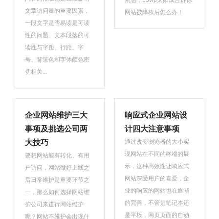
别急，15vip太阳成告诉你
文章访问量的重要因素，
网站被降权后怎么办！
一段文字是否易读是可读
性的问题。文本段落的可
读性与字距、行距、字
号、背景色和字体颜色密
切相关...
企业网站维护三大
响应式企业网站设
事项及挑选公司两
计四大注意事项
大技巧
通过改变浏览器的大小实
现网站在不同的终端的展
要想网站能有转化、有用
示，这种高效性让响应式
户访问，网站做好上线之
网站深受用户的喜爱，企
后日常维护是重要环节之
业的响应的网站也在逐渐
一，那么如何选择网站维
的完善，不管是笔记本还
护公司来进行网站维护
是平板，网页页面的自动
呢？网站不维护会出现什