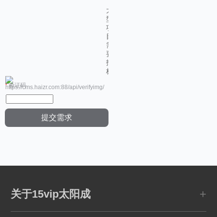
大
型
项
目
需
要
招
标
*
验证码
+
关于15vip太阳成