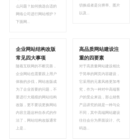
切换或者是分辨率、图片
么问题？如何挑选合适的
以及...
网络公司进行网站维护？
下面网...
企业网站结构改版
高品质网站建设注
常见四大事项
重的四要素
随着互联网的不断完善，
对于高质量网站建设相比
企业网站也需要跟上用户
于简单的网页内容建设，
体验的步伐，网站改版成
它采用的元素风格更加考
为了企业首要的问题，不
究，作为一种对中高端客
要进行大规模的网站结构
户的受众来说，那么销售
改版，更不要说更换网站
产品讲究的就是一种与众
内容主题这种自杀式的作
不同，其中高端网站建设
法了，网站结构改版通常
往往会分为界面设计、代
上是...
码选...