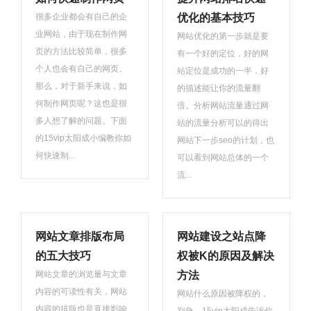
很多企业都会有自己的企
优化的基本技巧
业网站，由于现在制作网
网站优化的第一步就是要
页的方法比较简单，很多
有一个好的定位，好的网
个人也会有自己的网页。
站定位是成功的一半，好
那么，对于新手来说，如
的描述能让你的流量翻
何制作网页呢？这也是很
倍。分析网站流量通过网
多人想了解的问题。下面
站的流量分析可以的得出
的15vip太阳成小编教你如
网站下一步seo的计划，也
何快速制...
可以看到网站总体的一个
流...
网站文章排版布局
网站建设之站点降
的五大技巧
权被K的原因及解决
网站文章的浏览量与文章
方法
内容的可读性有关，网站
网站什么原因被降权的，
内容的排版也是直接影响